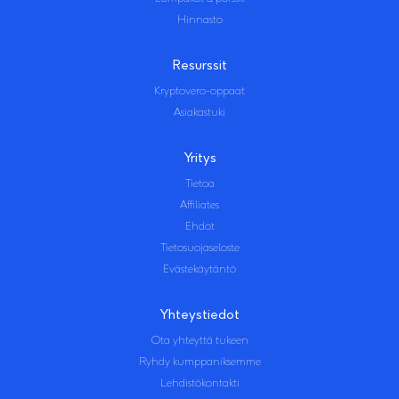
Hinnasto
Resurssit
Kryptovero-oppaat
Asiakastuki
Yritys
Tietoa
Affiliates
Ehdot
Tietosuojaseloste
Evästekäytäntö
Yhteystiedot
Ota yhteyttä tukeen
Ryhdy kumppaniksemme
Lehdistökontakti