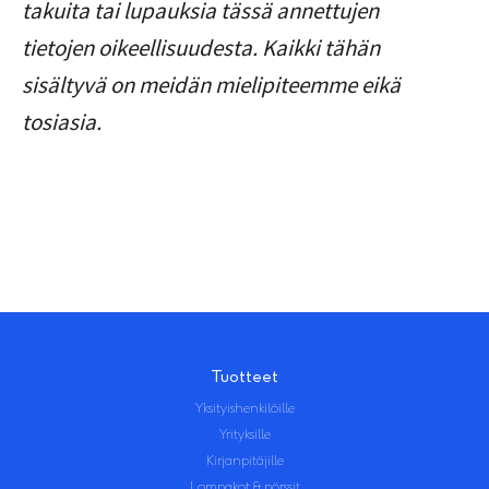
takuita tai lupauksia tässä annettujen
tietojen oikeellisuudesta. Kaikki tähän
sisältyvä on meidän mielipiteemme eikä
tosiasia.
Tuotteet
Yksityishenkilöille
Yrityksille
Kirjanpitäjille
Lompakot & pörssit