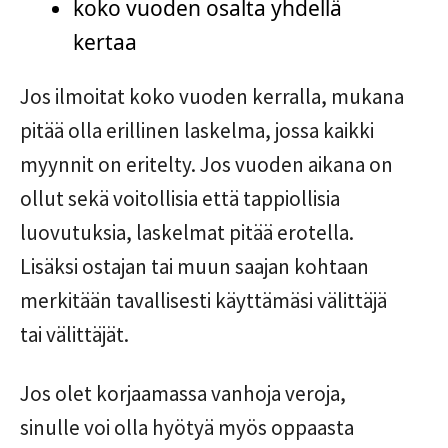
koko vuoden osalta yhdellä
kertaa
Jos ilmoitat koko vuoden kerralla, mukana
pitää olla erillinen laskelma, jossa kaikki
myynnit on eritelty. Jos vuoden aikana on
ollut sekä voitollisia että tappiollisia
luovutuksia, laskelmat pitää erotella.
Lisäksi ostajan tai muun saajan kohtaan
merkitään tavallisesti käyttämäsi välittäjä
tai välittäjät.
Jos olet korjaamassa vanhoja veroja,
sinulle voi olla hyötyä myös oppaasta