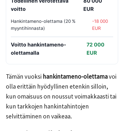
Todellinen verotettava
80 000
voitto
EUR
Hankintameno-olettama (20 %
-18 000
myyntihinnasta)
EUR
Voitto hankintameno-
72 000
olettamalla
EUR
Tämän vuoksi
hankintameno-olettama
voi
olla erittäin hyödyllinen etenkin silloin,
kun omaisuus on noussut voimakkaasti tai
kun tarkkojen hankintahintojen
selvittäminen on vaikeaa.