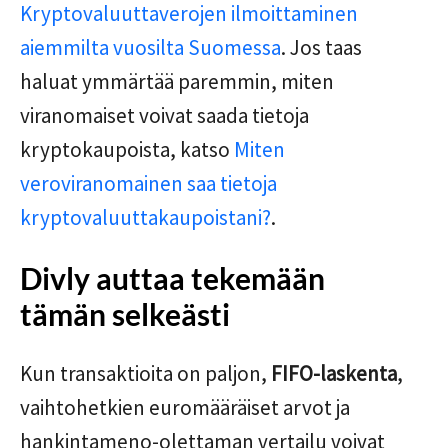
Kryptovaluuttaverojen ilmoittaminen
aiemmilta vuosilta Suomessa
. Jos taas
haluat ymmärtää paremmin, miten
viranomaiset voivat saada tietoja
kryptokaupoista, katso
Miten
veroviranomainen saa tietoja
kryptovaluuttakaupoistani?
.
Divly auttaa tekemään
tämän selkeästi
Kun transaktioita on paljon,
FIFO-laskenta
,
vaihtohetkien euromääräiset arvot ja
hankintameno-olettaman vertailu voivat