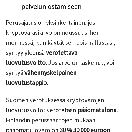
palvelun ostamiseen
Perusajatus on yksinkertainen: jos
kryptovarasi arvo on noussut siihen
mennessä, kun käytät sen pois hallustasi,
syntyy yleensä
verotettava
luovutusvoitto
. Jos arvo on laskenut, voi
syntyä
vähennyskelpoinen
luovutustappio
.
Suomen verotuksessa kryptovarojen
luovutusvoitot verotetaan
pääomatulona
.
Finlandin perussääntöjen mukaan
pääomatulovero on
30 % 30 000 euroon