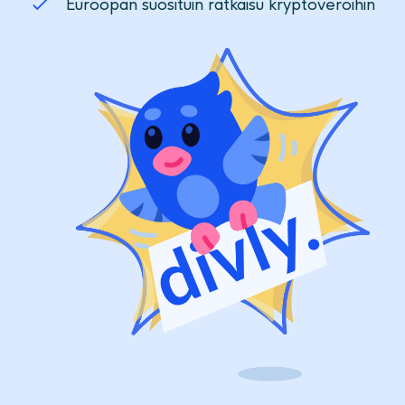
Euroopan suosituin ratkaisu kryptoveroihin