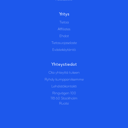
Yritys
Tietoa
Affiliates
Ehdot
Tietosuojaseloste
Evästekäytäntö
Yhteystiedot
Ota yhteyttä tukeen
Ryhdy kumppaniksemme
Lehdistökontakti
Ringvägen 100
118 60 Stockholm
Ruotsi