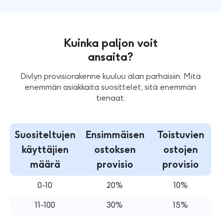
Kuinka paljon voit
ansaita?
Divlyn provisiorakenne kuuluu alan parhaisiin. Mitä
enemmän asiakkaita suosittelet, sitä enemmän
tienaat.
Suositeltujen
Ensimmäisen
Toistuvien
käyttäjien
ostoksen
ostojen
määrä
provisio
provisio
0-10
20%
10%
11-100
30%
15%