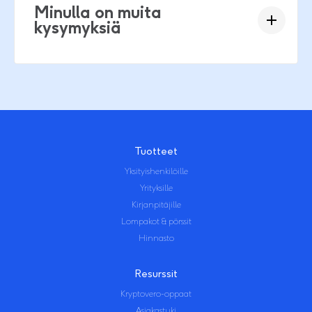
Minulla on muita
kysymyksiä
Tuotteet
Yksityishenkilöille
Yrityksille
Kirjanpitäjille
Lompakot & pörssit
Hinnasto
Resurssit
Kryptovero-oppaat
Asiakastuki