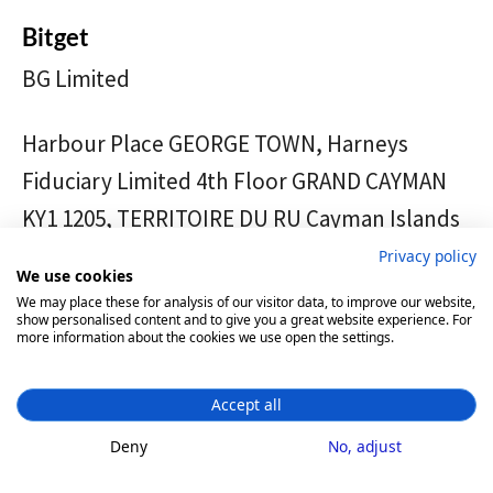
Bitget
BG Limited
Harbour Place GEORGE TOWN, Harneys
Fiduciary Limited 4th Floor GRAND CAYMAN
KY1 1205, TERRITOIRE DU RU Cayman Islands
Privacy policy
We use cookies
https://www.bitget.com
We may place these for analysis of our visitor data, to improve our website,
show personalised content and to give you a great website experience. For
more information about the cookies we use open the settings.
Accept all
Bitmex
Deny
No, adjust
HDR Global Trading Limited