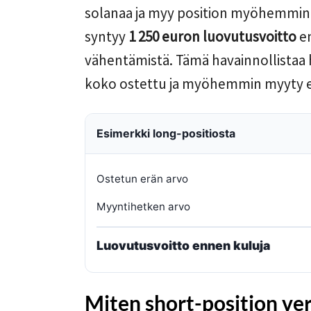
solanaa ja myy position myöhemmin
syntyy
1 250 euron luovutusvoitto
en
vähentämistä. Tämä havainnollistaa 
koko ostettu ja myöhemmin myyty erä
Esimerkki long-positiosta
Ostetun erän arvo
Myyntihetken arvo
Luovutusvoitto ennen kuluja
Miten short-position ve