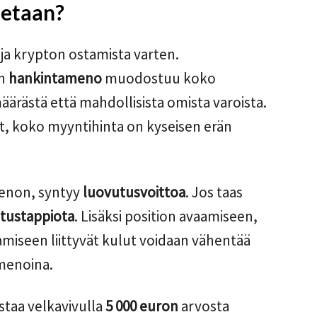
tetaan?
roja krypton ostamista varten.
än
hankintameno
muodostuu koko
äärästä että mahdollisista omista varoista.
t, koko myyntihinta on kyseisen erän
menon, syntyy
luovutusvoittoa
. Jos taas
tustappiota
. Lisäksi position avaamiseen,
amiseen liittyvät kulut voidaan vähentää
menoina.
staa velkavivulla
5 000 euron
arvosta