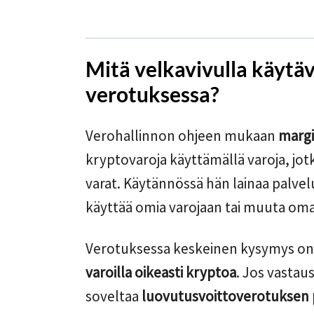
Mitä velkavivulla käytä
verotuksessa?
Verohallinnon ohjeen mukaan
margi
kryptovaroja käyttämällä varoja, jotk
varat. Käytännössä hän lainaa palvelu
käyttää omia varojaan tai muuta om
Verotuksessa keskeinen kysymys o
varoilla oikeasti kryptoa
. Jos vastau
soveltaa
luovutusvoittoverotuksen p