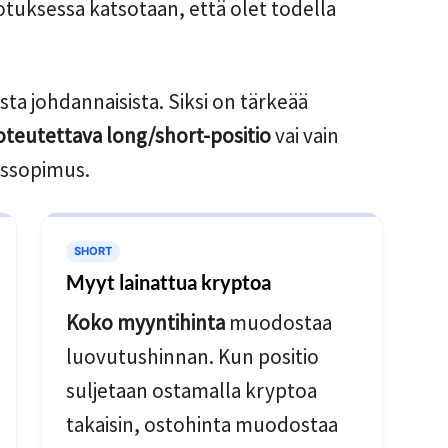
otuksessa katsotaan, että olet todella
a johdannaisista. Siksi on tärkeää
toteutettava long/short-positio
vai vain
issopimus.
SHORT
Myyt lainattua kryptoa
Koko myyntihinta
muodostaa
luovutushinnan. Kun positio
suljetaan ostamalla kryptoa
takaisin, ostohinta muodostaa