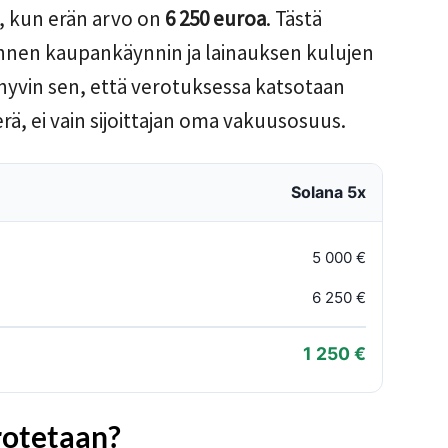
, kun erän arvo on
6 250 euroa
. Tästä
nen kaupankäynnin ja lainauksen kulujen
hyvin sen, että verotuksessa katsotaan
, ei vain sijoittajan oma vakuusosuus.
Solana 5x
5 000 €
6 250 €
1 250 €
rotetaan?