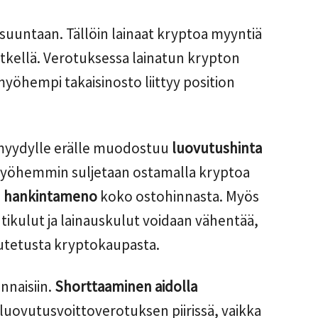
 suuntaan. Tällöin lainaat kryptoa myyntiä
etkellä. Verotuksessa lainatun krypton
öhempi takaisinosto liittyy position
 myydylle erälle muodostuu
luovutushinta
myöhemmin suljetaan ostamalla kryptoa
u
hankintameno
koko ostohinnasta. Myös
tikulut ja lainauskulut voidaan vähentää,
eutetusta kryptokaupasta.
nnaisiin.
Shorttaaminen aidolla
 luovutusvoittoverotuksen piirissä, vaikka