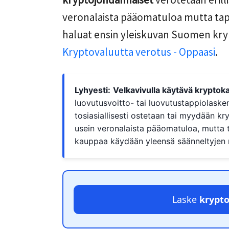
veronalaista pääomatuloa mutta tap
haluat ensin yleiskuvan Suomen kr
Kryptovaluutta verotus - Oppaasi
.
Lyhyesti:
Velkavivulla käytävä krypto
luovutusvoitto- tai luovutustappiolaskent
tosiasiallisesti ostetaan tai myydään kr
usein veronalaista pääomatuloa, mutta
kauppaa käydään yleensä säänneltyjen 
Laske
krypto