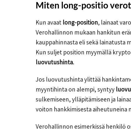
Miten long-positio vero
Kun avaat
long-position
, lainaat va
Verohallinnon mukaan hankitun er
kauppahinnasta eli sekä lainatusta m
Kun suljet position myymällä krypto
luovutushinta
.
Jos luovutushinta ylittää hankinta
myyntihinta on alempi, syntyy
luovu
sulkemiseen, ylläpitämiseen ja laina
voiton hankkimisesta aiheutuneina 
Verohallinnon esimerkissä henkilö o