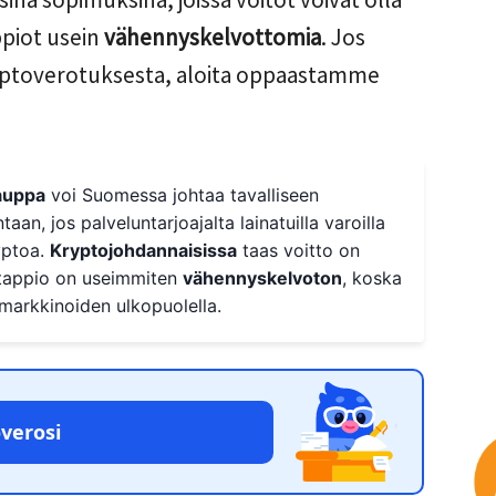
piot usein
vähennyskelvottomia
. Jos
yptoverotuksesta, aloita oppaastamme
kauppa
voi Suomessa johtaa tavalliseen
aan, jos palveluntarjoajalta lainatuilla varoilla
yptoa.
Kryptojohdannaisissa
taas voitto on
 tappio on useimmiten
vähennyskelvoton
, koska
markkinoiden ulkopuolella.
verosi