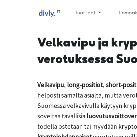
FI
Tuotteet
Lompako
Velkavipu ja kry
verotuksessa Su
Velkavipu
,
long-positiot
,
short-posit
helposti samalta asialta, mutta vero
Suomessa velkavivulla käytyyn krypt
soveltaa tavallisia
luovutusvoittover
todella ostetaan tai myydään krypto
kryptojohdannaiset
verotetaan erilli