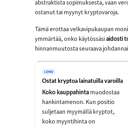
abstraktista sopimuksesta, vaan ver
ostanut tai myynyt kryptovaroja.
Tämä erottaa velkavipukaupan monist
ymmärtää, onko käytössäsi
aidosti 
hinnanmuutosta seuraava johdanna
LONG
Ostat kryptoa lainatuilla varoilla
Koko kauppahinta
muodostaa
hankintamenon. Kun positio
suljetaan myymällä kryptot,
koko myyntihinta on