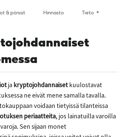
t & pörssit
Hinnasto
Tieto
ptojohdannaiset
omessa
iot
ja
kryptojohdannaiset
kuulostavat
tuksessa ne eivät mene samalla tavalla.
okauppaan voidaan tietyissä tilanteissa
otuksen periaatteita
, jos lainatuilla varoilla
varoja. Sen sijaan monet
sinä sopimuksina, joissa voitot voivat olla