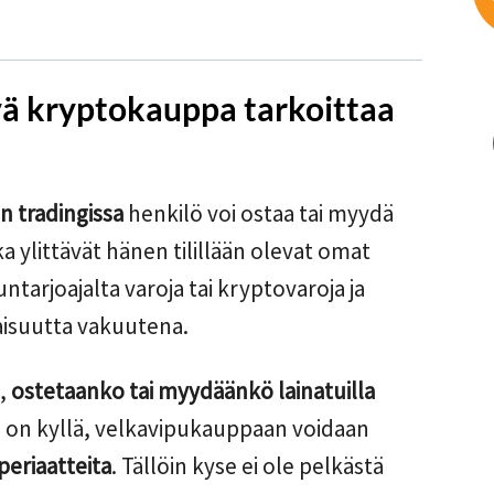
vä kryptokauppa tarkoittaa
n tradingissa
henkilö voi ostaa tai myydä
a ylittävät hänen tilillään olevat omat
ntarjoajalta varoja tai kryptovaroja ja
aisuutta vakuutena.
n,
ostetaanko tai myydäänkö lainatuilla
s on kyllä, velkavipukauppaan voidaan
eriaatteita
. Tällöin kyse ei ole pelkästä