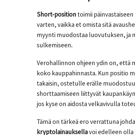
Short-position
toimii päinvastaiseen
varten, vaikka et omista sitä avaush
myynti muodostaa luovutuksen, ja my
sulkemiseen.
Verohallinnon ohjeen ydin on, että
koko kauppahinnasta. Kun positio 
takaisin, ostetulle erälle muodostu
shorttaamiseen liittyvät kaupankäyn
jos kyse on aidosta velkavivulla tot
Tämä on tärkeä ero verrattuna johda
kryptolainauksella
voi edelleen olla