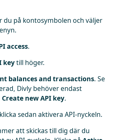
kar du på kontosymbolen och väljer
menyn.
PI access
.
I key
till höger.
t balances and transactions
. Se
iverad, Divly behöver endast
å
Create new API key
.
licka sedan aktivera API-nyckeln.
r att skickas till dig där du