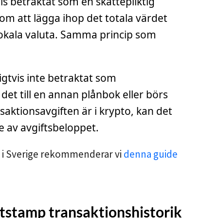
is betraktat som en skattepliktig
m att lägga ihop det totala värdet
 lokala valuta. Samma princip som
gtvis inte betraktat som
 det till en annan plånbok eller börs
aktionsavgiften är i krypto, kan det
le av avgiftsbeloppet.
r i Sverige rekommenderar vi
denna guide
itstamp transaktionshistorik