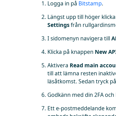
Logga in på
Bitstamp
.
Längst upp till höger klic
Settings
från rullgardins
I sidomenyn navigera till
A
Klicka på knappen
New AP
Aktivera
Read main accoun
till att lämna resten inakt
läsåtkomst. Sedan tryck p
Godkänn med din 2FA och k
Ett e-postmeddelande komme