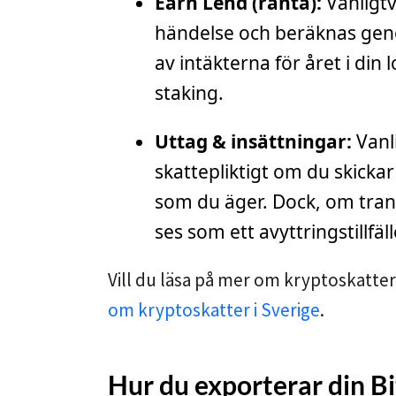
Earn Lend (ränta):
Vanligtv
händelse och beräknas geno
av intäkterna för året i din
staking.
Uttag & insättningar:
Vanli
skattepliktigt om du skickar
som du äger. Dock, om trans
ses som ett avyttringstillfäl
Vill du läsa på mer om kryptoskatte
om kryptoskatter i Sverige
.
Hur du exporterar din B