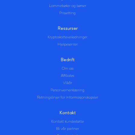
Lommebøker og børser
Prissetting
Ressurser
Kryptoskatteveiledninger
Hjelpesenter
Bedrift
Om oss
Affiliates
Vilkår
Personvernerklæring
Retningslinjer for informasjonskapsler
Kontakt
Kontakt kundestøtte
Bli vår partner