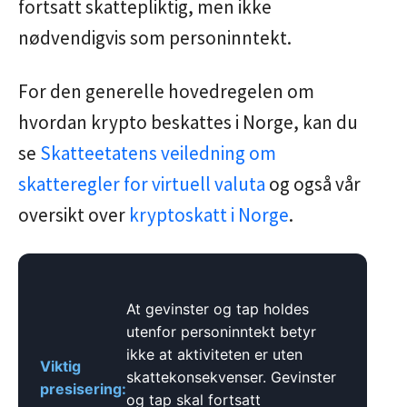
fortsatt skattepliktig, men ikke
nødvendigvis som personinntekt.
For den generelle hovedregelen om
hvordan krypto beskattes i Norge, kan du
se
Skatteetatens veiledning om
skatteregler for virtuell valuta
og også vår
oversikt over
kryptoskatt i Norge
.
At gevinster og tap holdes
utenfor personinntekt betyr
ikke at aktiviteten er uten
Viktig
skattekonsekvenser. Gevinster
presisering:
og tap skal fortsatt