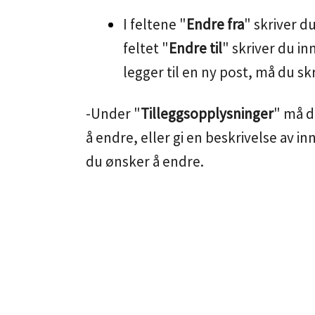
I feltene "
Endre fra
" skriver du
feltet "
Endre til
" skriver du in
legger til en ny post, må du skr
-Under "
Tilleggsopplysninger
" må 
å endre, eller gi en beskrivelse av 
du ønsker å endre.