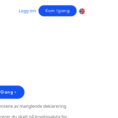
Logg inn
Kom Igang
 Gang
nsene av manglende deklarering
arerer du skatt på kryptovaluta for