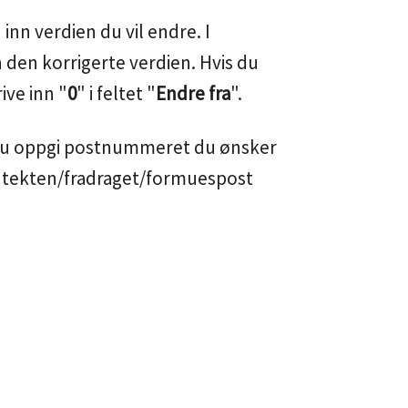
 inn verdien du vil endre. I
n den korrigerte verdien. Hvis du
ive inn "
0
" i feltet "
Endre fra
".
du oppgi postnummeret du ønsker
inntekten/fradraget/formuespost