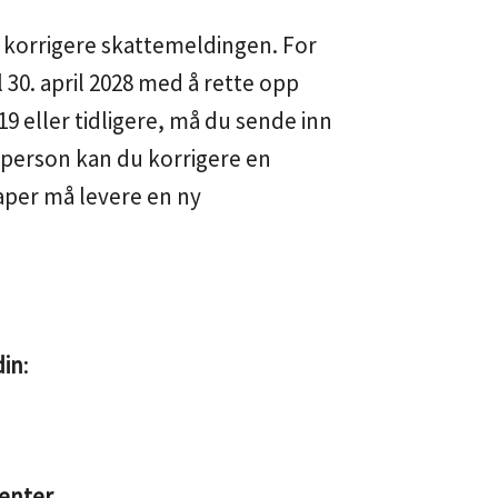
l å korrigere skattemeldingen. For
l 30. april 2028 med å rette opp
019 eller tidligere, må du sende inn
tperson kan du korrigere en
aper må levere en ny
din
:
enter