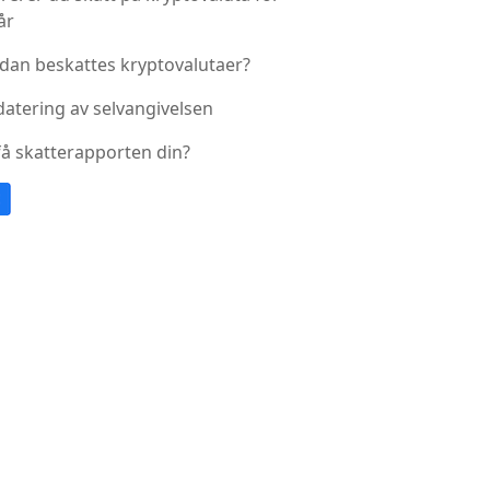
år
dan beskattes kryptovalutaer?
atering av selvangivelsen
å få skatterapporten din?