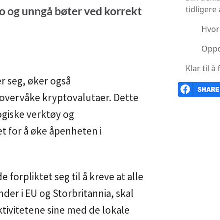
o og unngå bøter ved korrekt
tidligere 
Hvor
Oppd
Klar til 
r seg, øker også
 overvåke kryptovalutaer. Dette
ogiske verktøy og
t for å øke åpenheten i
 forpliktet seg til å kreve at alle
er i EU og Storbritannia, skal
ivitetene sine med de lokale