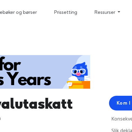
bøker og børser
Prissetting
Ressurser
alutaskatt
Kom I
r
Konsekve
Slik dekl