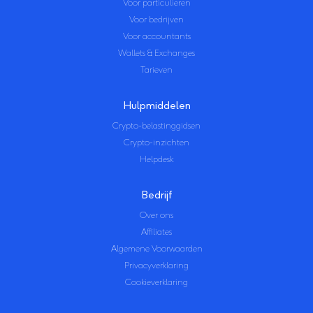
Voor particulieren
Voor bedrijven
Voor accountants
Wallets & Exchanges
Tarieven
Hulpmiddelen
Crypto-belastinggidsen
Crypto-inzichten
Helpdesk
Bedrijf
Over ons
Affiliates
Algemene Voorwaarden
Privacyverklaring
Cookieverklaring