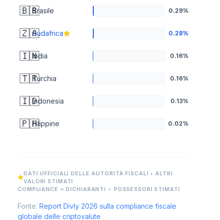
🇧🇷
Brasile
0.29%
🇿🇦
Sudafrica
0.28%
🇮🇳
India
0.16%
🇹🇷
Turchia
0.16%
🇮🇩
Indonesia
0.13%
🇵🇭
Filippine
0.02%
DATI UFFICIALI DELLE AUTORITÀ FISCALI • ALTRI
VALORI STIMATI
COMPLIANCE = DICHIARANTI ÷ POSSESSORI STIMATI
Fonte:
Report Divly 2026 sulla compliance fiscale
globale delle criptovalute