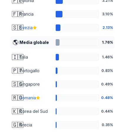
🇵🇱
Polonia
3.21%
🇫🇷
Francia
3.10%
🇸🇪
Svezia
2.13%
🌎
Media globale
1.76%
🇮🇹
Italia
1.46%
🇵🇹
Portogallo
0.83%
🇸🇬
Singapore
0.49%
🇷🇴
Romania
0.48%
🇰🇷
Corea del Sud
0.44%
🇬🇷
Grecia
0.35%