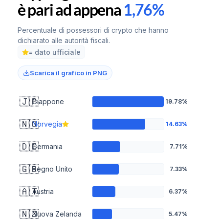
è pari ad appena
1,76%
Percentuale di possessori di crypto che hanno
dichiarato alle autorità fiscali.
= dato ufficiale
Scarica il grafico in PNG
🇯🇵
Giappone
19.78%
🇳🇴
Norvegia
14.63%
🇩🇪
Germania
7.71%
🇬🇧
Regno Unito
7.33%
🇦🇹
Austria
6.37%
🇳🇿
Nuova Zelanda
5.47%