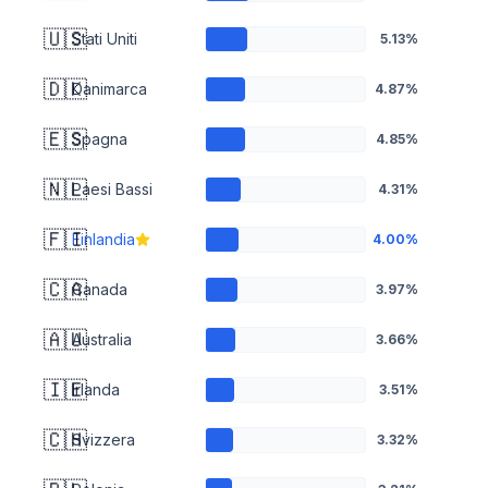
🇺🇸
Stati Uniti
5.13%
🇩🇰
Danimarca
4.87%
🇪🇸
Spagna
4.85%
🇳🇱
Paesi Bassi
4.31%
🇫🇮
Finlandia
4.00%
🇨🇦
Canada
3.97%
🇦🇺
Australia
3.66%
🇮🇪
Irlanda
3.51%
🇨🇭
Svizzera
3.32%