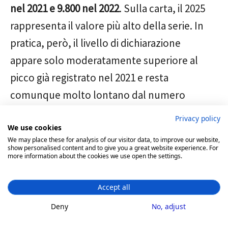
nel 2021 e 9.800 nel 2022
. Sulla carta, il 2025
rappresenta il valore più alto della serie. In
pratica, però, il livello di dichiarazione
appare solo moderatamente superiore al
picco già registrato nel 2021 e resta
comunque molto lontano dal numero
probabile di persone con attività
Privacy policy
We use cookies
fiscalmente rilevanti.
We may place these for analysis of our visitor data, to improve our website,
show personalised content and to give you a great website experience. For
more information about the cookies we use open the settings.
Polonia
Accept all
La Polonia mostra una crescita nel numero
Deny
No, adjust
delle dichiarazioni, ma mette anche in