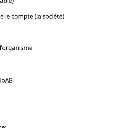
able)
 le compte (la société)
e l’organisme
lloAB
se
: