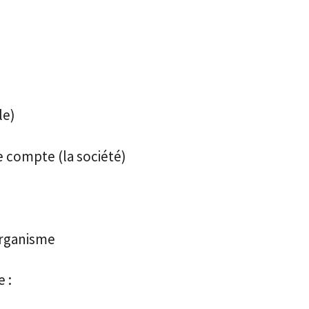
le)
e compte (la société)
’organisme
 :