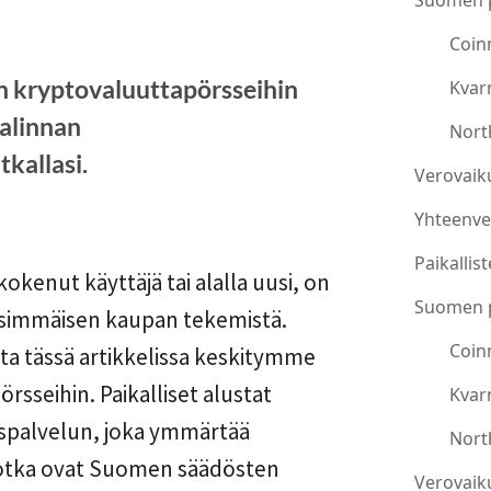
Suomen p
Coin
in kryptovaluuttapörsseihin
Kvar
valinnan
Nort
kallasi.
Verovaik
Yhteenve
Paikallis
kokenut käyttäjä tai alalla uusi, on
Suomen p
nsimmäisen kaupan tekemistä.
Coin
tta tässä artikkelissa keskitymme
rsseihin. Paikalliset alustat
Kvar
kaspalvelun, joka ymmärtää
Nort
t, jotka ovat Suomen säädösten
Verovaik