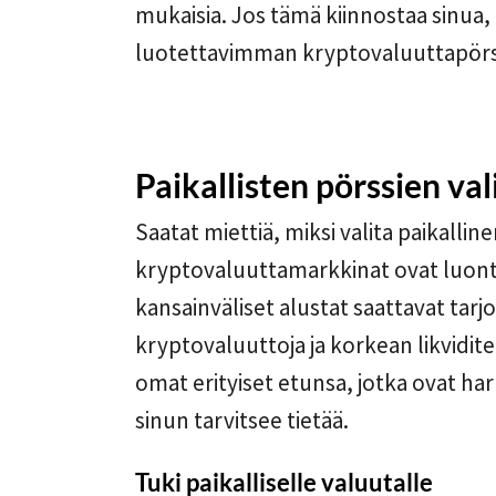
mukaisia. Jos tämä kiinnostaa sinua,
luotettavimman kryptovaluuttapörss
Paikallisten pörssien va
Saatat miettiä, miksi valita paikallin
kryptovaluuttamarkkinat ovat luonte
kansainväliset alustat saattavat tarj
kryptovaluuttoja ja korkean likviditee
omat erityiset etunsa, jotka ovat har
sinun tarvitsee tietää.
Tuki paikalliselle valuutalle