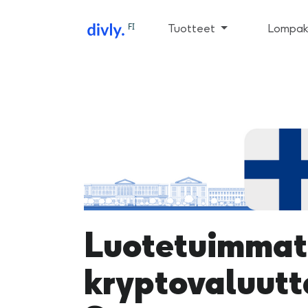
FI
Tuotteet
Lompako
Luotetuimmat 
kryptovaluutt