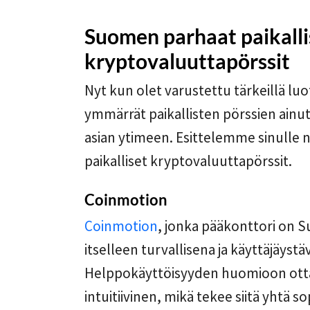
Suomen parhaat paikalli
kryptovaluuttapörssit
Nyt kun olet varustettu tärkeillä luo
ymmärrät paikallisten pörssien ainut
asian ytimeen. Esittelemme sinulle
paikalliset kryptovaluuttapörssit.
Coinmotion
Coinmotion
, jonka pääkonttori on 
itselleen turvallisena ja käyttäjäyst
Helppokäyttöisyyden huomioon otta
intuitiivinen, mikä tekee siitä yhtä so