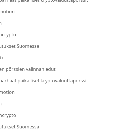
arhaat paikalliset kryptovaluuttapörssit
motion
n
hcrypto
utukset Suomessa
to
ten pörssien valinnan edut
arhaat paikalliset kryptovaluuttapörssit
motion
n
hcrypto
utukset Suomessa