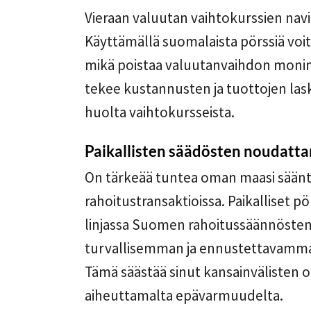
Vieraan valuutan vaihtokurssien navigo
Käyttämällä suomalaista pörssiä voit y
mikä poistaa valuutanvaihdon monim
tekee kustannusten ja tuottojen lask
huolta vaihtokursseista.
Paikallisten säädösten noudatt
On tärkeää tuntea oman maasi sään
rahoitustransaktioissa. Paikalliset 
linjassa Suomen rahoitussäännösten
turvallisemman ja ennustettavam
Tämä säästää sinut kansainvälisten 
aiheuttamalta epävarmuudelta.