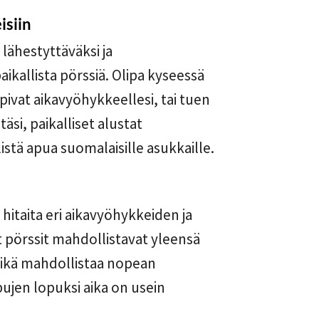
isiin
ähestyttäväksi ja
kallista pörssiä. Olipa kyseessä
pivat aikavyöhykkeellesi, tai tuen
täsi, paikalliset alustat
stä apua suomalaisille asukkaille.
 hitaita eri aikavyöhykkeiden ja
t pörssit mahdollistavat yleensä
ikä mahdollistaa nopean
jen lopuksi aika on usein