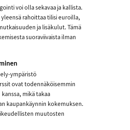
inti voi olla sekavaa ja kallista.
leensä rahoittaa tilisi euroilla,
utkaisuuden ja lisäkulut. Tämä
emisesta suoraviivaista ilman
aminen
tely-ympäristö
pörssit ovat todennäköisemmin
 kanssa, mikä takaa
man kaupankäynnin kokemuksen.
oikeudellisten muutosten