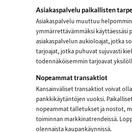
Asiakaspalvelu paikallisten tarpe
Asiakaspalvelu muuttuu helpommin l
ymmärrettävämmäksi käyttäessäsi pai
asiakaspalvelun aukioloajat, jotka so
tarjoajat, jotka puhuvat sujuvasti kiel
todennäköisemmin tarjoavat yksilölli
Nopeammat transaktiot
Kansainväliset transaktiot voivat olla
pankkikäytäntöjen vuoksi. Paikallise
nopeammat talletukset ja nostot, m
toiminnan markkinatrendeissä. Loppu
olennaista kaupankäynnissä.