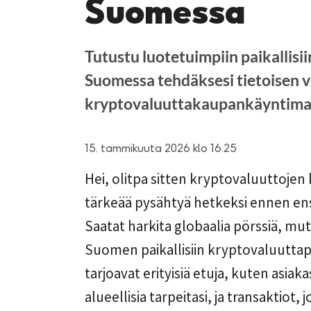
Suomessa
Tutustu luotetuimpiin paikallisi
Suomessa tehdäksesi tietoisen 
kryptovaluuttakaupankäyntimat
15. tammikuuta 2026 klo 16.25
Hei, olitpa sitten kryptovaluuttojen 
tärkeää pysähtyä hetkeksi ennen e
Saatat harkita globaalia pörssiä, mu
Suomen paikallisiin kryptovaluuttapö
tarjoavat erityisiä etuja, kuten asia
alueellisia tarpeitasi, ja transaktio