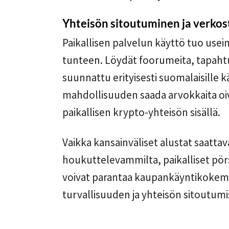
Yhteisön sitoutuminen ja verko
Paikallisen palvelun käyttö tuo use
tunteen. Löydät foorumeita, tapahtu
suunnattu erityisesti suomalaisille kä
mahdollisuuden saada arvokkaita oiv
paikallisen krypto-yhteisön sisällä.
Vaikka kansainväliset alustat saattav
houkuttelevammilta, paikalliset pörss
voivat parantaa kaupankäyntikoke
turvallisuuden ja yhteisön sitoutum