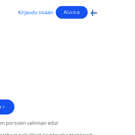
Kirjaudu sisään
Aloita
a
ten pörssien valinnan edut