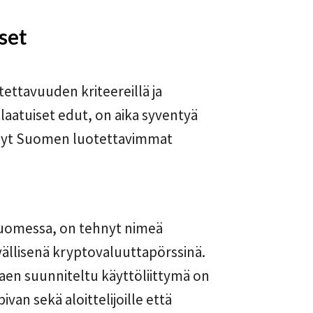
set
tettavuuden kriteereillä ja
laatuiset edut, on aika syventyä
 nyt Suomen luotettavimmat
Suomessa, on tehnyt nimeä
ävällisenä kryptovaluuttapörssinä.
en suunniteltu käyttöliittymä on
pivan sekä aloittelijoille että