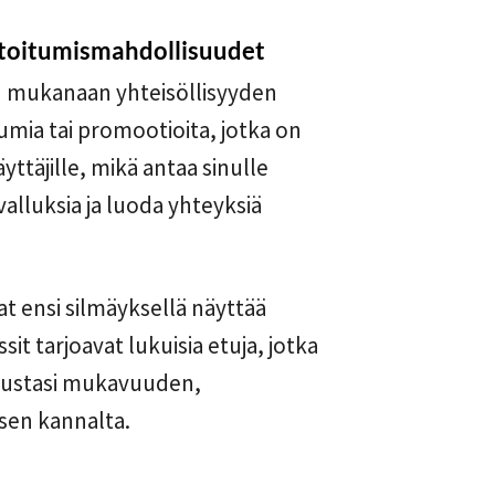
stoitumismahdollisuudet
in mukanaan yhteisöllisyyden
mia tai promootioita, jotka on
yttäjille, mikä antaa sinulle
alluksia ja luoda yhteyksiä
at ensi silmäyksellä näyttää
it tarjoavat lukuisia etuja, jotka
mustasi mukavuuden,
isen kannalta.