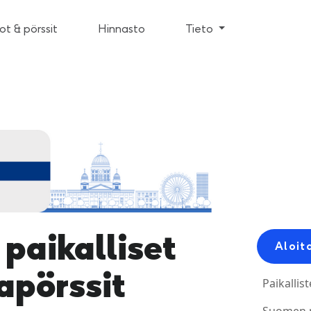
t & pörssit
Hinnasto
Tieto
paikalliset
Aloit
apörssit
Paikallis