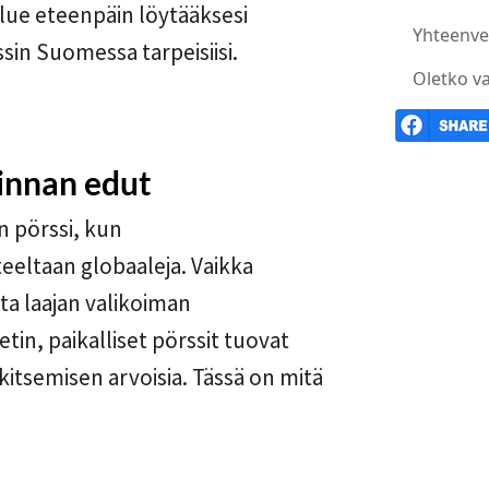
 lue eteenpäin löytääksesi
Yhteenve
in Suomessa tarpeisiisi.
Oletko v
linnan edut
en pörssi, kun
eltaan globaaleja. Vaikka
ota laajan valikoiman
tin, paikalliset pörssit tuovat
kitsemisen arvoisia. Tässä on mitä