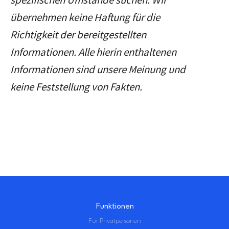
Lizenzen verfügen müssen.
(600 € bis 2023, 1.000 € ab
übernehmen keine Haftung für die
dem Steuerjahr 2024).
Richtigkeit der bereitgestellten
Nach einer Haltedauer von einem
Informationen. Alle hierin enthaltenen
Jahr sind Gewinne in der Regel
Informationen sind unsere Meinung und
steuerfrei
.
keine Feststellung von Fakten.
Funktionen
Für Privatpersonen