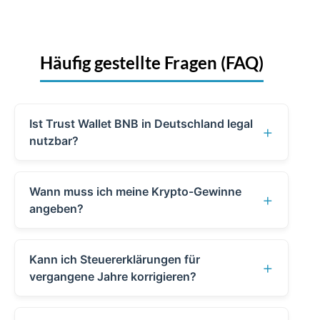
Häufig gestellte Fragen (FAQ)
Ist Trust Wallet BNB in Deutschland legal
+
nutzbar?
Ja. Trust Wallet ist eine sogenannte
Wann muss ich meine Krypto-Gewinne
Non-Custodial Wallet
+
angeben?
(Selbstverwahrung). Die Nutzung
In Deutschland zählen
einer solchen Wallet sowie der BNB
Kann ich Steuererklärungen für
Kryptowährungen zu den
privaten
+
Smart Chain ist für Privatpersonen in
vergangene Jahre korrigieren?
Veräußerungsgeschäften (§ 23 EStG)
.
Deutschland vollkommen legal.
Ja.
Wenn du in der Vergangenheit
Anders als in den Niederlanden gibt es