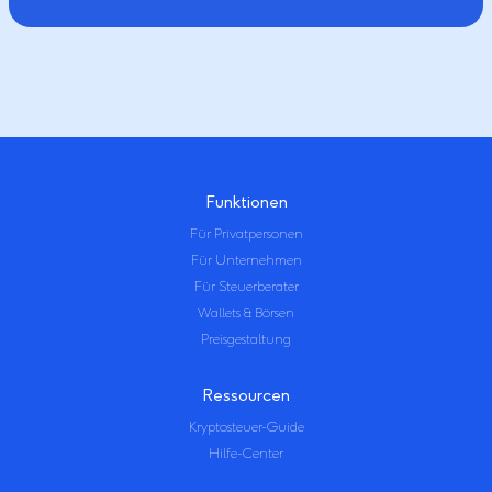
Funktionen
Für Privatpersonen
Für Unternehmen
Für Steuerberater
Wallets & Börsen
Preisgestaltung
Ressourcen
Kryptosteuer-Guide
Hilfe-Center