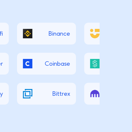
i
Binance
Niceha
r
Coinbase
Safel
y
Bittrex
Krak