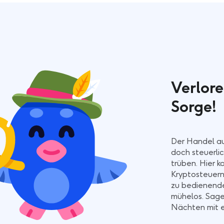
Verlore
Sorge!
Der Handel au
doch steuerli
trüben. Hier k
Kryptosteuern
zu bedienende
mühelos. Sage
Nächten mit e