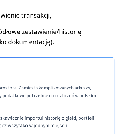
wienie transakcji,
dłowe zestawienie/historię
jako dokumentację).
a prostotę. Zamiast skomplikowanych arkuszy,
y podatkowe potrzebne do rozliczeń w polskim
skawicznie importuj historię z giełd, portfeli i
łącz wszystko w jednym miejscu.