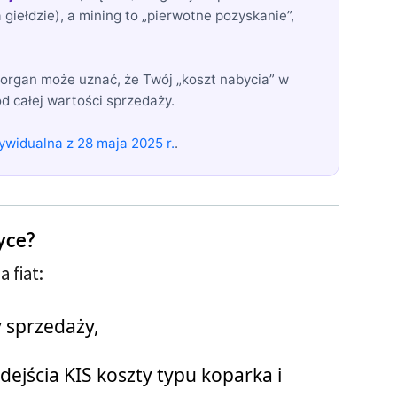
giełdzie), a mining to „pierwotne pozyskanie”,
organ może uznać, że Twój „koszt nabycia” w
od całej wartości sprzedaży.
dywidualna z 28 maja 2025 r.
.
yce?
 fiat:
 sprzedaży,
ejścia KIS koszty typu koparka i