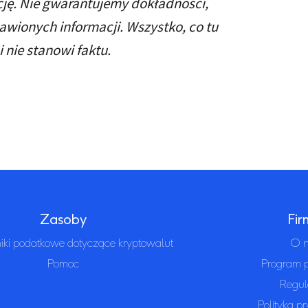
ję. Nie gwarantujemy dokładności,
awionych informacji. Wszystko, co tu
 nie stanowi faktu.
Zasoby
Fi
ki podatkowe dotyczące kryptowalut
O 
Pomoc
Program p
Regul
Polityka p