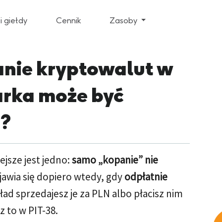
i giełdy
Cennik
Zasoby
panie kryptowalut w
parka może być
8?
ejsze jest jedno:
samo „kopanie” nie
jawia się dopiero wtedy, gdy
odpłatnie
d sprzedajesz je za PLN albo płacisz nim
z to w PIT-38.