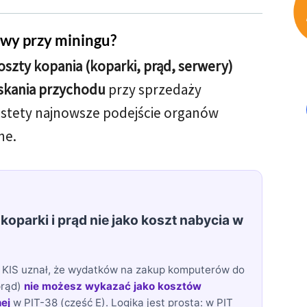
owy przy miningu?
oszty kopania (koparki, prąd, serwery)
skania przychodu
przy sprzedaży
estety najnowsze podejście organów
ne.
koparki i prąd nie jako koszt nabycia w
or KIS uznał, że wydatków na zakup komputerów do
prąd)
nie możesz wykazać jako kosztów
ej
w PIT-38 (część E). Logika jest prosta: w PIT