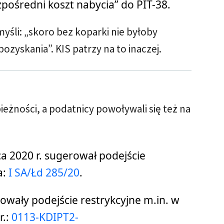
pośredni koszt nabycia” do PIT-38.
myśli: „skoro bez koparki nie byłoby
ozyskania”. KIS patrzy na to inaczej.
bieżności, a podatnicy powoływali się też na
a 2020 r. sugerował podejście
a:
I SA/Łd 285/20
.
wały podejście restrykcyjne m.in. w
r.:
0113-KDIPT2-