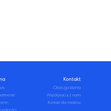
rma
Kontakt
nas
Obsługa klienta
artnerski
Współpracuj z nami
amin
Kontakt dla mediów
rywatności