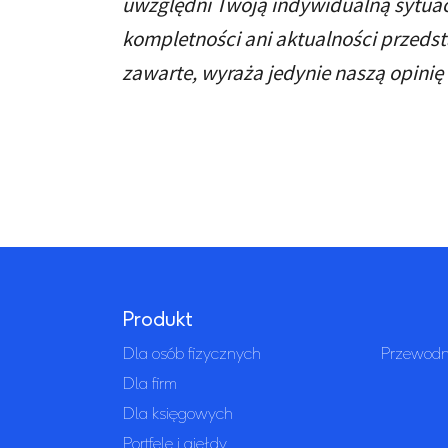
uwzględni Twoją indywidualną sytuac
kompletności ani aktualności przedst
zawarte, wyraża jedynie naszą opinię i
Produkt
Dla osób fizycznych
Przewodni
Dla firm
Dla księgowych
Portfele i giełdy