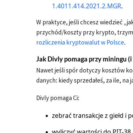
1.4011.414.2021.2.MGR
.
W praktyce, jeśli chcesz wiedzieć „jak
przychód/koszty przy krypto, trzymaj
rozliczenia kryptowalut w Polsce
.
Jak Divly pomaga przy miningu (
Nawet jeśli spór dotyczy kosztów k
danych: kiedy sprzedałeś, za ile, na ja
Divly pomaga Ci:
zebrać transakcje z giełd i 
wyliczyć wartości do PIT-38,