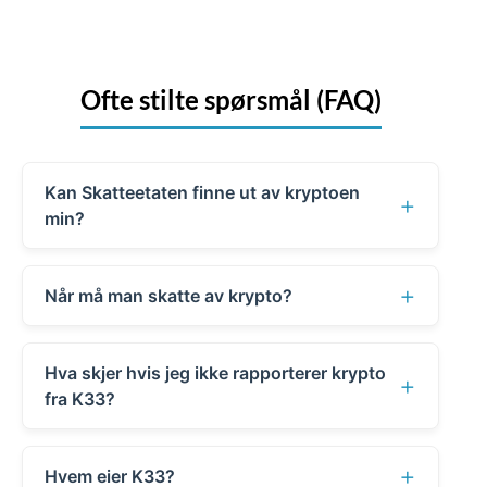
Ofte stilte spørsmål (FAQ)
Kan Skatteetaten finne ut av kryptoen
+
min?
Ja, Skatteetaten kan få innsyn i
+
Når må man skatte av krypto?
kryptoaktivitet.
Fristen for å levere skattemeldingen
Fra 1. januar 2026 trer EU-direktivet
Hva skjer hvis jeg ikke rapporterer krypto
er
30. april
hvert år.
+
DAC8
i kraft. Dette pålegger
fra K33?
kryptoplattformer i EU/EØS – og
Alle inntekter fra virtuelle eiendeler
Hvis du unnlater å rapportere,
plattformer som betjener kunder her
er skattepliktige. Det betyr at du må
+
Hvem eier K33?
risikerer du
tilleggsskatt
(vanligvis 20