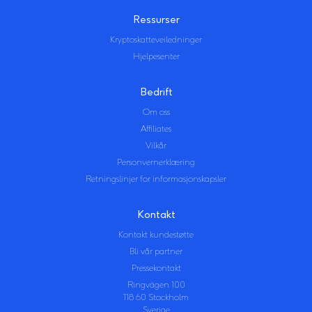
Ressurser
Kryptoskatteveiledninger
Hjelpesenter
Bedrift
Om oss
Affiliates
Vilkår
Personvernerklæring
Retningslinjer for informasjonskapsler
Kontakt
Kontakt kundestøtte
Bli vår partner
Pressekontakt
Ringvägen 100
118 60 Stockholm
Sverige