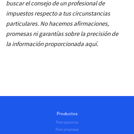
específica que tengas en KuCoin.
buscar el consejo de un profesional de
de forma precisa para evitar
impuestos respecto a tus circunstancias
sanciones.
particulares. No hacemos afirmaciones,
promesas ni garantías sobre la precisión de
la información proporcionada aquí.
Productos
Para personas
Para empresas