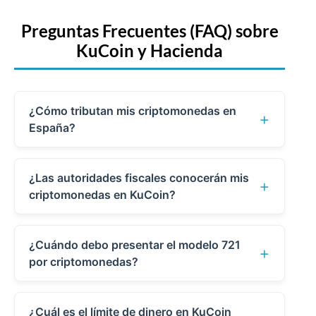
Preguntas Frecuentes (FAQ) sobre
KuCoin y Hacienda
¿Cómo tributan mis criptomonedas en
+
España?
En España, tus cripto se declaran
¿Las autoridades fiscales conocerán mis
según el tipo de operación que hagas
+
criptomonedas en KuCoin?
(incluidas las que realices en KuCoin):
Es muy probable. En España, la Ley
Ganancias y pérdidas
¿Cuándo debo presentar el modelo 721
11/2021 obliga a los exchanges a
+
por criptomonedas?
patrimoniales:
cuando
reportar información a la Agencia
Si el valor de tus criptomonedas
vendes por euros,
Tributaria sobre saldos y operaciones.
¿Cuál es el límite de dinero en KuCoin