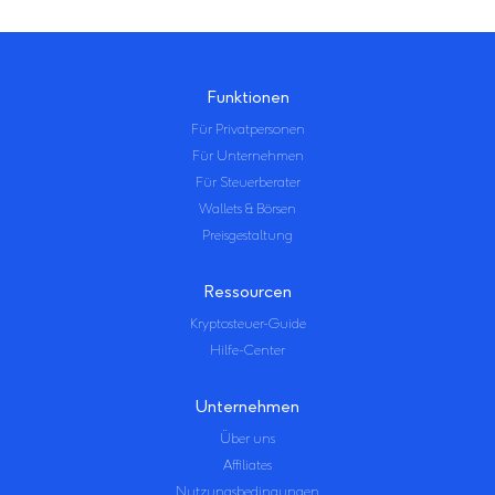
Funktionen
Für Privatpersonen
Für Unternehmen
Für Steuerberater
Wallets & Börsen
Preisgestaltung
Ressourcen
Kryptosteuer-Guide
Hilfe-Center
Unternehmen
Über uns
Affiliates
Nutzungsbedingungen