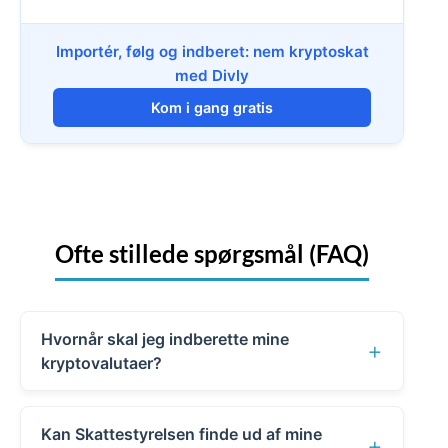
Importér, følg og indberet: nem kryptoskat
med Divly
Kom i gang gratis
Ofte stillede spørgsmål (FAQ)
Hvornår skal jeg indberette mine
+
kryptovalutaer?
Du finder de vigtige datoer for
Kan Skattestyrelsen finde ud af mine
årsopgørelsen på Skattestyrelsens
+