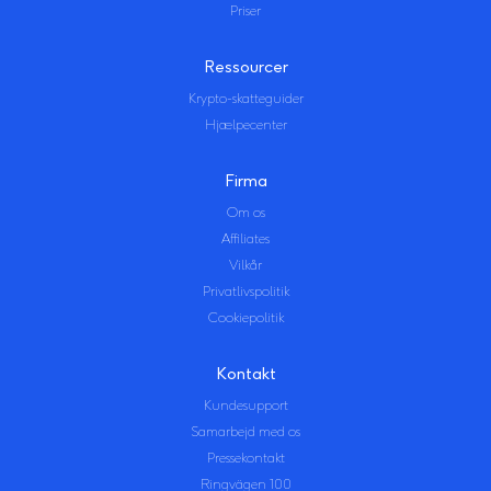
Priser
Ressourcer
Krypto-skatteguider
Hjælpecenter
Firma
Om os
Affiliates
Vilkår
Privatlivspolitik
Cookiepolitik
Kontakt
Kundesupport
Samarbejd med os
Pressekontakt
Ringvägen 100