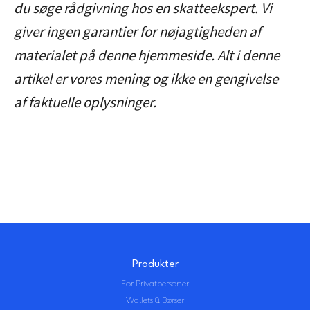
du søge rådgivning hos en skatteekspert. Vi
årsopgørelse via TastSelv, før
giver ingen garantier for nøjagtigheden af
Skattestyrelsen går i gang med en
materialet på denne hjemmeside. Alt i denne
kontrol, kan du ofte undgå bøde og
artikel er vores mening og ikke en gengivelse
nøjes med at betale restskat og
af faktuelle oplysninger.
renter. Læs mere i vores guide:
Skatteguide for Danmark
.
Produkter
For Privatpersoner
Wallets & Børser