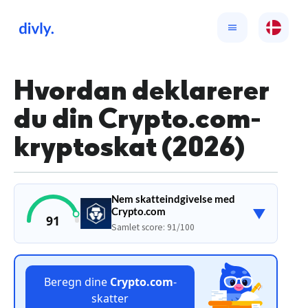
Hvordan deklarerer
du din Crypto.com-
kryptoskat (2026)
Nem skatteindgivelse med
▼
Crypto.com
91
Samlet score: 91/100
Beregn dine
Crypto.com
-
skatter