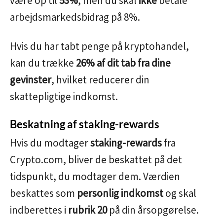
være op til
53%
, men du skal
ikke
betale
arbejdsmarkedsbidrag på 8%.
Hvis du har tabt penge på kryptohandel,
kan du trække
26% af dit tab fra dine
gevinster
, hvilket reducerer din
skattepligtige indkomst.
Beskatning af staking-rewards
Hvis du modtager
staking-rewards
fra
Crypto.com, bliver de beskattet på det
tidspunkt, du modtager dem. Værdien
beskattes som
personlig indkomst
og skal
indberettes i
rubrik 20
på din årsopgørelse.