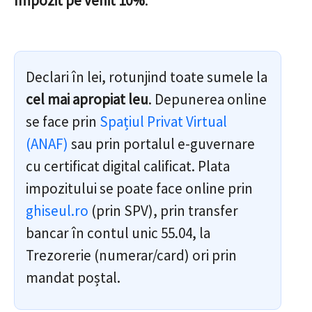
Impozit pe venit 10%
.
Declari în lei, rotunjind toate sumele la
cel mai apropiat leu
. Depunerea online
se face prin
Spațiul Privat Virtual
(ANAF)
sau prin portalul e-guvernare
cu certificat digital calificat. Plata
impozitului se poate face online prin
ghiseul.ro
(prin SPV), prin transfer
bancar în contul unic 55.04, la
Trezorerie (numerar/card) ori prin
mandat poștal.