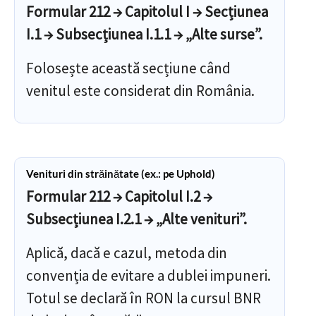
Formular 212 → Capitolul I → Secțiunea
I.1 → Subsecțiunea I.1.1 → „Alte surse”.
Folosește această secțiune când
venitul este considerat din România.
Venituri din străinătate (ex.: pe Uphold)
Formular 212 → Capitolul I.2 →
Subsecțiunea I.2.1 → „Alte venituri”.
Aplică, dacă e cazul, metoda din
convenția de evitare a dublei impuneri.
Totul se declară în RON la cursul BNR