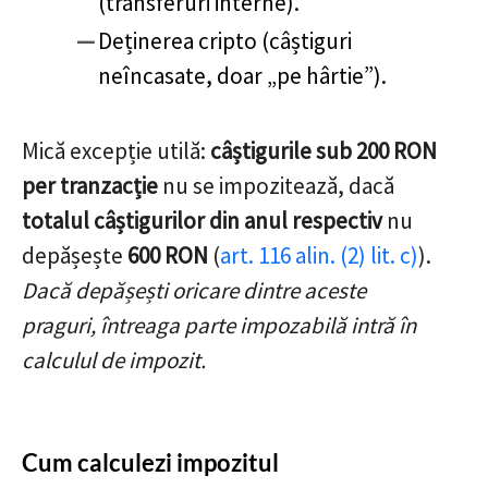
(transferuri interne).
Deținerea cripto (câștiguri
neîncasate, doar „pe hârtie”).
Mică excepție utilă:
câștigurile sub 200 RON
per tranzacție
nu se impozitează, dacă
totalul câștigurilor din anul respectiv
nu
depășește
600 RON
(
art. 116 alin. (2) lit. c)
).
Dacă depășești oricare dintre aceste
praguri, întreaga parte impozabilă intră în
calculul de impozit.
Cum calculezi impozitul