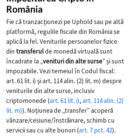
România
Fie că tranzacționezi pe Uphold sau pe altă
platformă, regulile fiscale din România se
aplică la fel. Veniturile persoanelor fizice
din
transferul
de monedă virtuală sunt
încadrate la „
venituri din alte surse
” și sunt
impozabile. Vezi temeiul în Codul fiscal:
art. 61 lit. i) și art. 114 alin. (2) lit. m) despre
veniturile din alte surse, inclusiv
criptomonede (
art. 61 lit. i)
,
art. 114 alin. (2)
lit. m)
). Noțiunea de „transfer” acoperă
vânzare/cesiune/înstrăinare, schimb cu
servicii sau cu alte bunuri (
art. 7 pct. 42
).