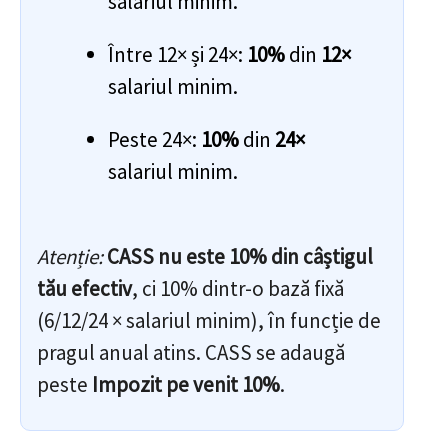
salariul minim.
Între 12× și 24×:
10%
din
12×
salariul minim.
Peste 24×:
10%
din
24×
salariul minim.
Atenție:
CASS nu este 10% din câștigul
tău efectiv
, ci 10% dintr-o bază fixă
(6/12/24 × salariul minim), în funcție de
pragul anual atins. CASS se adaugă
peste
Impozit pe venit 10%
.