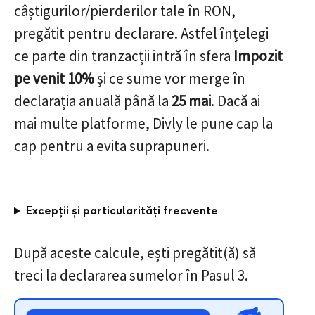
câștigurilor/pierderilor tale în RON,
pregătit pentru declarare. Astfel înțelegi
ce parte din tranzacții intră în sfera
Impozit
pe venit 10%
și ce sume vor merge în
declarația anuală până la
25 mai
. Dacă ai
mai multe platforme, Divly le pune cap la
cap pentru a evita suprapuneri.
Excepții și particularități frecvente
După aceste calcule, ești pregătit(ă) să
treci la declararea sumelor în Pasul 3.