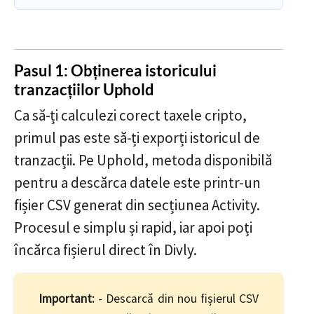
Pasul 1: Obținerea istoricului
tranzacțiilor Uphold
Ca să-ți calculezi corect taxele cripto,
primul pas este să-ți exporți istoricul de
tranzacții. Pe Uphold, metoda disponibilă
pentru a descărca datele este printr-un
fișier CSV generat din secțiunea Activity.
Procesul e simplu și rapid, iar apoi poți
încărca fișierul direct în Divly.
Important:
- Descarcă din nou fișierul CSV