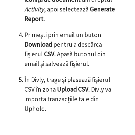
Activity
, apoi selectează
Generate
Report
.
Primești prin email un buton
Download
pentru a descărca
fișierul
CSV
. Apasă butonul din
email și salvează fișierul.
În Divly, trage și plasează fișierul
CSV în zona
Upload CSV
. Divly va
importa tranzacțiile tale din
Uphold.