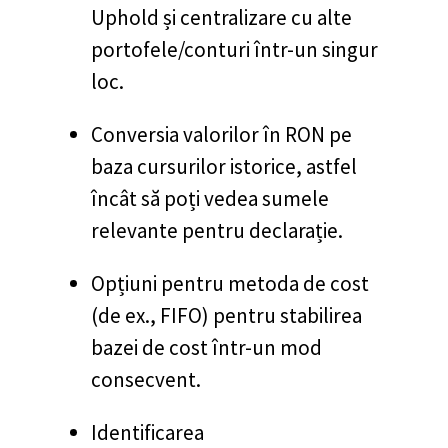
Uphold și centralizare cu alte
portofele/conturi într-un singur
loc.
Conversia valorilor în RON pe
baza cursurilor istorice, astfel
încât să poți vedea sumele
relevante pentru declarație.
Opțiuni pentru metoda de cost
(de ex., FIFO) pentru stabilirea
bazei de cost într-un mod
consecvent.
Identificarea