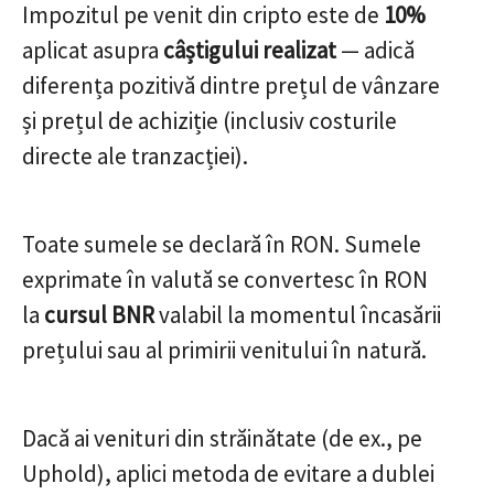
Impozitul pe venit din cripto este de
10%
aplicat asupra
câștigului realizat
— adică
diferența pozitivă dintre prețul de vânzare
și prețul de achiziție (inclusiv costurile
directe ale tranzacției).
Toate sumele se declară în RON. Sumele
exprimate în valută se convertesc în RON
la
cursul BNR
valabil la momentul încasării
prețului sau al primirii venitului în natură.
Dacă ai venituri din străinătate (de ex., pe
Uphold), aplici metoda de evitare a dublei