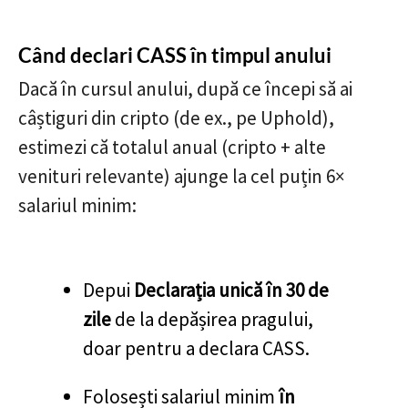
Când declari CASS în timpul anului
Dacă în cursul anului, după ce începi să ai
câștiguri din cripto (de ex., pe Uphold),
estimezi că totalul anual (cripto + alte
venituri relevante) ajunge la cel puțin 6×
salariul minim:
Depui
Declarația unică în 30 de
zile
de la depășirea pragului,
doar pentru a declara CASS.
Folosești salariul minim
în