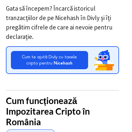
Gata să începem? Încarcă istoricul
tranzacțiilor de pe Nicehash în Divly și îți
pregătim cifrele de care ai nevoie pentru
declarație.
Cum te ajută Divly cu taxele
cripto pentru
Nicehash
Cum funcționează
Impozitarea Cripto în
România