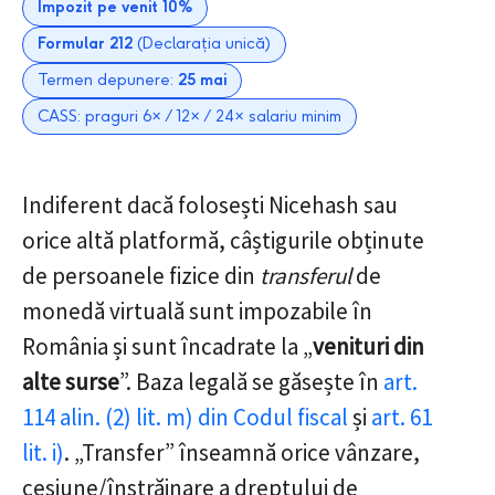
Impozit pe venit 10%
Formular 212
(Declarația unică)
Termen depunere:
25 mai
CASS: praguri 6× / 12× / 24× salariu minim
Indiferent dacă folosești Nicehash sau
orice altă platformă, câștigurile obținute
de persoanele fizice din
transferul
de
monedă virtuală sunt impozabile în
România și sunt încadrate la „
venituri din
alte surse
”. Baza legală se găsește în
art.
114 alin. (2) lit. m) din Codul fiscal
și
art. 61
lit. i)
. „Transfer” înseamnă orice vânzare,
cesiune/înstrăinare a dreptului de