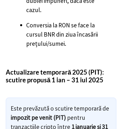
dublei impuneri, dacă este
cazul.
Conversia la RON se face la
cursul BNR din ziua încasării
prețului/sumei.
Actualizare temporară 2025 (PIT):
scutire propusă 1 ian – 31 iul 2025
Este prevăzută o scutire temporară de
impozit pe venit (PIT)
pentru
tranzacțiile cripto între
1 ianuarie și 31