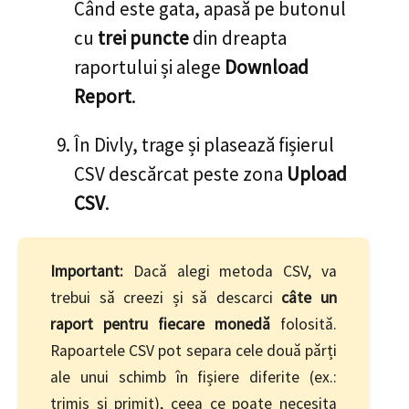
Când este gata, apasă pe butonul
cu
trei puncte
din dreapta
raportului și alege
Download
Report
.
În Divly, trage și plasează fișierul
CSV descărcat peste zona
Upload
CSV
.
Important:
Dacă alegi metoda CSV, va
trebui să creezi și să descarci
câte un
raport pentru fiecare monedă
folosită.
Rapoartele CSV pot separa cele două părți
ale unui schimb în fișiere diferite (ex.:
trimis și primit), ceea ce poate necesita