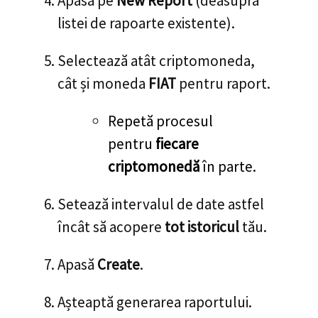
Apasă pe
New Report
(deasupra
listei de rapoarte existente).
Selectează atât criptomoneda,
cât și moneda
FIAT
pentru raport.
Repetă procesul
pentru
fiecare
criptomonedă
în parte.
Setează intervalul de date astfel
încât să acopere
tot istoricul
tău.
Apasă
Create
.
Așteaptă generarea raportului.