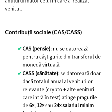
anului următor celui în care ai realizat
venitul.
Contribuții sociale (CAS/CASS)
CAS (pensie)
: nu se datorează
pentru câștigurile din transferul de
monedă virtuală.
CASS (sănătate)
: se datorează doar
dacă totalul anual al veniturilor
relevante (crypto + alte venituri
care intră în test) atinge pragurile
de
6×
,
12×
sau
24× salariul minim