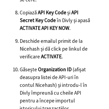
Copiază
API Key Code
și
API
Secret Key Code
în Divly și apasă
ACTIVATE API KEY NOW
.
Deschide emailul primit de la
Nicehash și dă click pe linkul de
verificare
ACTIVATE
.
Găsește
Organization ID
(afișat
deasupra listei de API-uri în
contul Nicehash) și introdu-l în
Divly împreună cu cheile API
pentru a începe importul
istoricului tranzacțiilor.