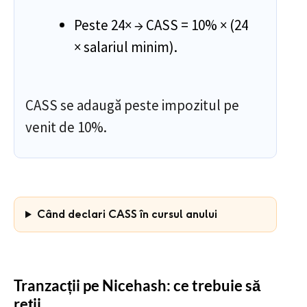
Peste 24× → CASS = 10% × (24
× salariul minim).
CASS se adaugă peste impozitul pe
venit de 10%.
Când declari CASS în cursul anului
Tranzacții pe Nicehash: ce trebuie să
reții