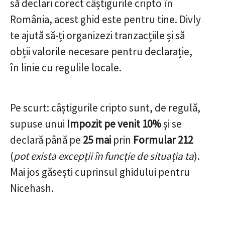
să declari corect câștigurile cripto în
România, acest ghid este pentru tine. Divly
te ajută să-ți organizezi tranzacțiile și să
obții valorile necesare pentru declarație,
în linie cu regulile locale.
Pe scurt: câștigurile cripto sunt, de regulă,
supuse unui
Impozit pe venit 10%
și se
declară până pe
25 mai
prin
Formular 212
(
pot exista excepții în funcție de situația ta
).
Mai jos găsești cuprinsul ghidului pentru
Nicehash.