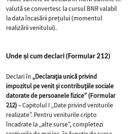
valută se convertesc la cursul BNR valabil
la data încasării prețului (momentul
realizării venitului).
Unde și cum declari (Formular 212)
Declari în
„Declarația unică privind
impozitul pe venit și contribuțiile sociale
datorate de persoanele fizice” (Formular
212)
– Capitolul I „Date privind veniturile
realizate”. Pentru veniturile cripto
încadrate la „alte surse”, completezi
secțiunile de mai jos, în funcție de sursa