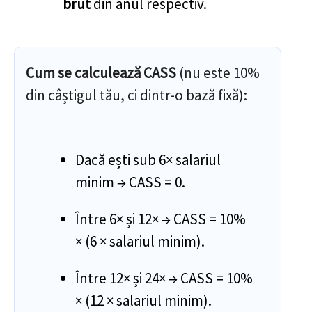
brut
din anul respectiv.
Cum se calculează CASS
(nu este 10%
din câștigul tău, ci dintr-o bază fixă):
Dacă ești sub 6× salariul
minim → CASS = 0.
Între 6× și 12× → CASS = 10%
× (6 × salariul minim).
Între 12× și 24× → CASS = 10%
× (12 × salariul minim).