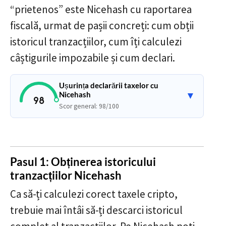
“prietenos” este Nicehash cu raportarea
fiscală, urmat de pașii concreți: cum obții
istoricul tranzacțiilor, cum îți calculezi
câștigurile impozabile și cum declari.
Ușurința declarării taxelor cu
Nicehash
▼
98
Scor general: 98/100
Pasul 1: Obținerea istoricului
tranzacțiilor Nicehash
Ca să-ți calculezi corect taxele cripto,
trebuie mai întâi să-ți descarci istoricul