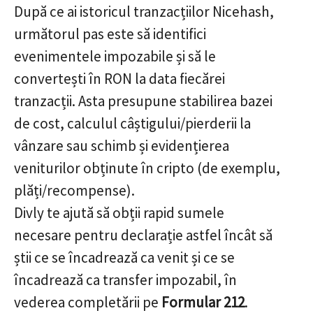
După ce ai istoricul tranzacțiilor Nicehash,
următorul pas este să identifici
evenimentele impozabile și să le
convertești în RON la data fiecărei
tranzacții. Asta presupune stabilirea bazei
de cost, calculul câștigului/pierderii la
vânzare sau schimb și evidențierea
veniturilor obținute în cripto (de exemplu,
plăți/recompense).
Divly te ajută să obții rapid sumele
necesare pentru declarație astfel încât să
știi ce se încadrează ca venit și ce se
încadrează ca transfer impozabil, în
vederea completării pe
Formular 212
.