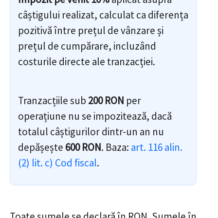
câștigului realizat, calculat ca diferența
pozitivă între prețul de vânzare și
prețul de cumpărare, incluzând
costurile directe ale tranzacției.
Tranzacțiile sub
200 RON
per
operațiune nu se impozitează, dacă
totalul câștigurilor dintr-un an nu
depășește
600 RON
. Baza:
art. 116 alin.
(2) lit. c) Cod fiscal
.
Toate sumele se declară în RON. Sumele în