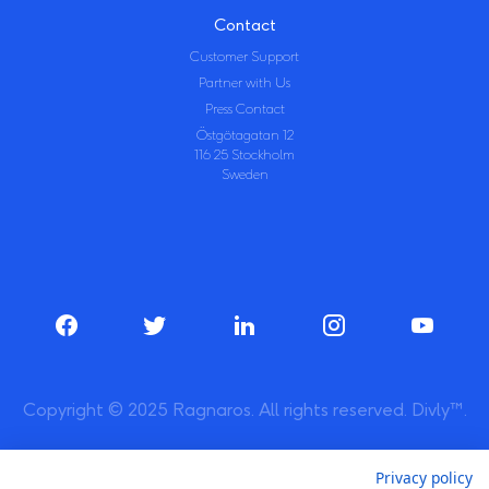
Contact
Customer Support
Partner with Us
Press Contact
Östgötagatan 12
116 25 Stockholm
Sweden
Copyright © 2025 Ragnaros. All rights reserved. Divly™.
Privacy policy