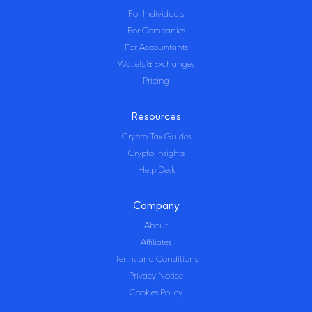
For Individuals
For Companies
For Accountants
Wallets & Exchanges
Pricing
Resources
Crypto Tax Guides
Crypto Insights
Help Desk
Company
About
Affiliates
Terms and Conditions
Privacy Notice
Cookies Policy