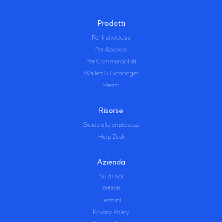
Prodotti
Per Individuali
Per Aziende
Per Commercialisti
Wallets & Exchanges
Prezzi
Risorse
Guide alle criptotasse
Help Desk
Azienda
Su di noi
Affiliati
Termini
Privacy Policy