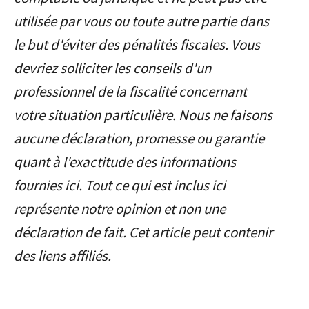
contre des euros ou un achat de
mon impôt". L'administration fiscale
utilisée par vous ou toute autre partie dans
biens/services.
peut contrôler vos déclarations sur
le but d'éviter des pénalités fiscales. Vous
N'oubliez pas que vous devez
les trois dernières années.
devriez solliciter les conseils d'un
déclarer chaque année vos comptes
professionnel de la fiscalité concernant
d'actifs numériques détenus à
votre situation particulière. Nous ne faisons
l'étranger (formulaire 3916-bis),
aucune déclaration, promesse ou garantie
même s'ils sont inactifs. Cela inclut
quant à l'exactitude des informations
votre compte Bitget.
fournies ici. Tout ce qui est inclus ici
représente notre opinion et non une
déclaration de fait. Cet article peut contenir
des liens affiliés.