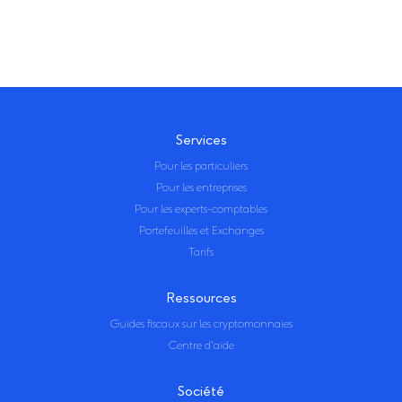
Services
Pour les particuliers
Pour les entreprises
Pour les experts-comptables
Portefeuilles et Exchanges
Tarifs
Ressources
Guides fiscaux sur les cryptomonnaies
Centre d'aide
Société