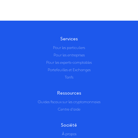
Services
Pour les particuliers
Pour les entreprises
Pour les experts-comptables
Portefeuilles et Exchanges
Tarifs
Ressources
Guides fiscaux sur les cryptomonnaies
Centre d'aide
Société
À propos