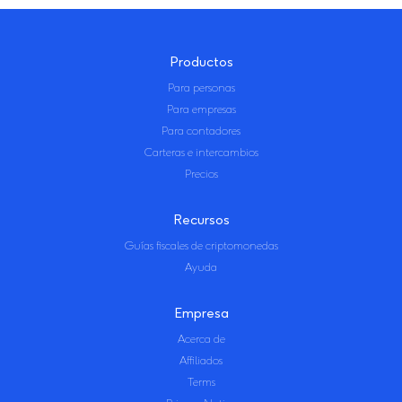
Productos
Para personas
Para empresas
Para contadores
Carteras e intercambios
Precios
Recursos
Guías fiscales de criptomonedas
Ayuda
Empresa
Acerca de
Affiliados
Terms