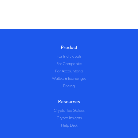
Product
For Individuals
For Companies
For Accountants
Wallets & Exchanges
Pricing
Resources
Crypto Tax Guides
Crypto Insights
Help Desk