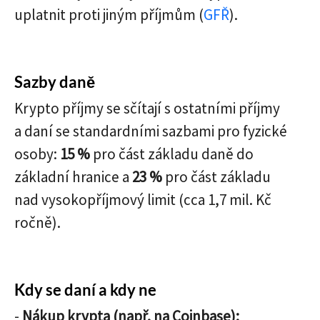
uplatnit proti jiným příjmům (
GFŘ
).
Sazby daně
Krypto příjmy se sčítají s ostatními příjmy
a daní se standardními sazbami pro fyzické
osoby:
15 %
pro část základu daně do
základní hranice a
23 %
pro část základu
nad vysokopříjmový limit (cca 1,7 mil. Kč
ročně).
Kdy se daní a kdy ne
-
Nákup krypta (např. na Coinbase):