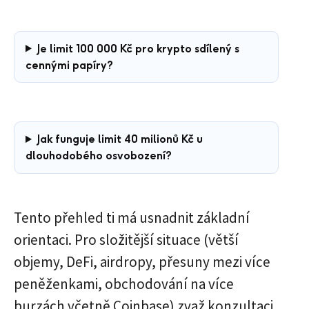
Je limit 100 000 Kč pro krypto sdílený s
cennými papíry?
Jak funguje limit 40 milionů Kč u
dlouhodobého osvobození?
Tento přehled ti má usnadnit základní
orientaci. Pro složitější situace (větší
objemy, DeFi, airdropy, přesuny mezi více
peněženkami, obchodování na více
burzách včetně Coinbase) zvaž konzultaci