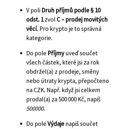
V poli
Druh příjmů podle § 10
odst. 1
zvol
C – prodej movitých
věcí
. Pro krypto je to správná
kategorie.
Do pole
Příjmy
uveď součet
všech částek, které jsi za rok
obdržel(a) z prodeje, směny
nebo útraty krypta, přepočteno
na CZK. Např. když jsi celkem
prodal(a) za 500 000 Kč, napiš
500000
.
Do pole
Výdaje
napiš součet