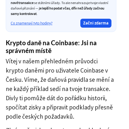
nové transakce
se státními úřady. To ale nenahrazuje tvoje vlastní
daňové přiznání —
je lepší ho podat včas, dřív než úřady začnou
samy kontrolovat
.
Začni zdarma
Co znamenají tyto hodiny?
Krypto daně na Coinbase: Jsi na
správném místě
Vítej v našem přehledném průvodci
krypto daněmi pro uživatele Coinbase v
Česku. Víme, že daňová pravidla se mění a
ne každý příklad sedí na tvoje transakce.
Divly ti pomůže dát do pořádku historii,
spočítat zisky a připravit podklady přesně
podle českých požadavků.