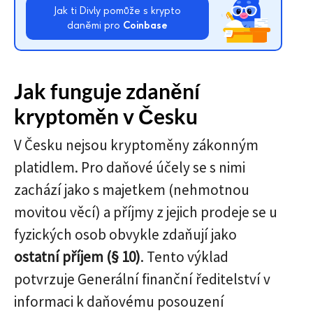
Jak ti Divly pomůže s krypto
daněmi pro
Coinbase
Jak funguje zdanění
kryptoměn v Česku
V Česku nejsou kryptoměny zákonným
platidlem. Pro daňové účely se s nimi
zachází jako s majetkem (nehmotnou
movitou věcí) a příjmy z jejich prodeje se u
fyzických osob obvykle zdaňují jako
ostatní příjem (§ 10)
. Tento výklad
potvrzuje Generální finanční ředitelství v
informaci k daňovému posouzení