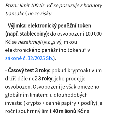
Pozn.: limit 100 tis. Kč se posuzuje z hodnoty
transakcí, ne ze zisku.
-
Výjimka: elektronický peněžní token
(např. stablecoiny):
do osvobození 100 000
Kč se
nezahrnují
(viz „s výjimkou
elektronického peněžního tokenu“ v
zákoně č. 32/2025 Sb.
).
-
Časový test 3 roky:
pokud kryptoaktivum
držíš déle než
3 roky
, jeho prodej je
osvobozen. Osvobození je však omezeno
globálním limitem: u dlouhodobých
investic (krypto + cenné papíry + podíly) je
roční souhrnný limit
40 milionů Kč
na