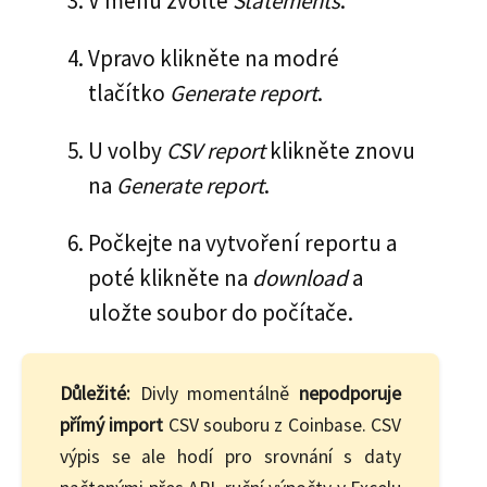
V menu zvolte
Statements
.
Vpravo klikněte na modré
tlačítko
Generate report
.
U volby
CSV report
klikněte znovu
na
Generate report
.
Počkejte na vytvoření reportu a
poté klikněte na
download
a
uložte soubor do počítače.
Důležité:
Divly momentálně
nepodporuje
přímý import
CSV souboru z Coinbase. CSV
výpis se ale hodí pro srovnání s daty