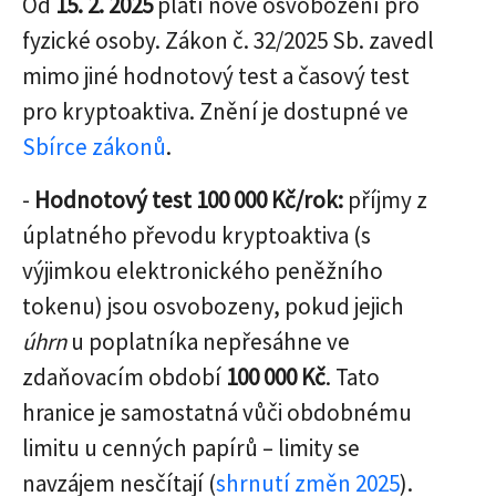
Od
15. 2. 2025
platí nové osvobození pro
fyzické osoby. Zákon č. 32/2025 Sb. zavedl
mimo jiné hodnotový test a časový test
pro kryptoaktiva. Znění je dostupné ve
Sbírce zákonů
.
-
Hodnotový test 100 000 Kč/rok:
příjmy z
úplatného převodu kryptoaktiva (s
výjimkou elektronického peněžního
tokenu) jsou osvobozeny, pokud jejich
úhrn
u poplatníka nepřesáhne ve
zdaňovacím období
100 000 Kč
. Tato
hranice je samostatná vůči obdobnému
limitu u cenných papírů – limity se
navzájem nesčítají (
shrnutí změn 2025
).