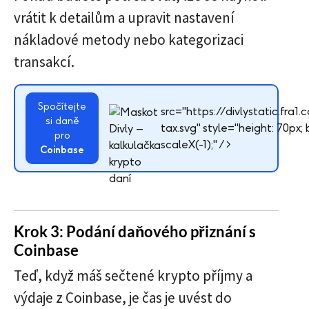
vrátit k detailům a upravit nastavení
nákladové metody nebo kategorizaci
transakcí.
Spočítejte
src="https://divlystatic.fra
si daně
tax.svg" style="height: 70px; 
pro
scaleX(-1);" />
Coinbase
Krok 3: Podání daňového přiznání s
Coinbase
Teď, když máš sečtené krypto příjmy a
výdaje z Coinbase, je čas je uvést do