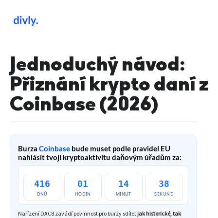
Jednoduchý návod:
Přiznání krypto daní z
Coinbase (2026)
Burza
Coinbase
bude muset podle pravidel EU
nahlásit tvoji kryptoaktivitu daňovým úřadům za:
416
01
14
37
DNŮ
HODIN
MINUT
SEKUND
Nařízení DAC8 zavádí povinnost pro burzy sdílet
jak historické, tak