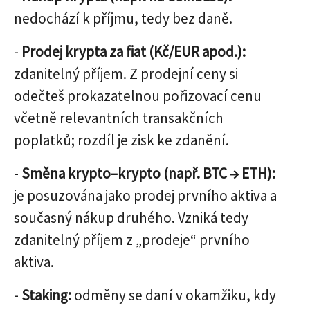
nedochází k příjmu, tedy bez daně.
-
Prodej krypta za fiat (Kč/EUR apod.):
zdanitelný příjem. Z prodejní ceny si
odečteš prokazatelnou pořizovací cenu
včetně relevantních transakčních
poplatků; rozdíl je zisk ke zdanění.
-
Směna krypto–krypto (např. BTC → ETH):
je posuzována jako prodej prvního aktiva a
současný nákup druhého. Vzniká tedy
zdanitelný příjem z „prodeje“ prvního
aktiva.
-
Staking:
odměny se daní v okamžiku, kdy