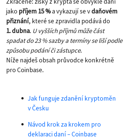
Zkráceně: zisky z krypta se obvykle daní
jako
příjem 15 %
a vykazují se v
daňovém
přiznání
, které se zpravidla podává do
1. dubna
.
U vyšších příjmů může část
spadat do 23 % sazby a termíny se liší podle
způsobu podání či zástupce
.
Níže najdeš obsah průvodce konkrétně
pro Coinbase.
Jak funguje zdanění kryptoměn
v Česku
Návod krok za krokem pro
deklaraci daní – Coinbase