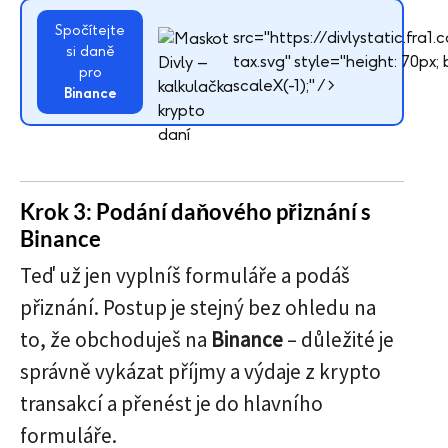
Spočítejte
src="https://divlystatic.fra
si daně
tax.svg" style="height: 70px; 
pro
scaleX(-1);" />
Binance
Krok 3: Podání daňového přiznání s
Binance
Teď už jen vyplníš formuláře a podáš
přiznání. Postup je stejný bez ohledu na
to, že obchoduješ na
Binance
– důležité je
správně vykázat příjmy a výdaje z krypto
transakcí a přenést je do hlavního
formuláře.