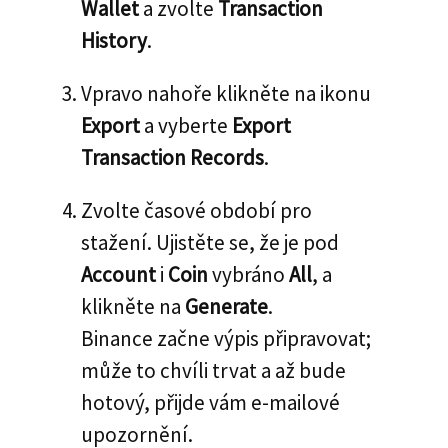
Wallet
a zvolte
Transaction
History
.
Vpravo nahoře klikněte na ikonu
Export
a vyberte
Export
Transaction Records
.
Zvolte časové období pro
stažení. Ujistěte se, že je pod
Account
i
Coin
vybráno
All
, a
klikněte na
Generate
.
Binance začne výpis připravovat;
může to chvíli trvat a až bude
hotový, přijde vám e‑mailové
upozornění.