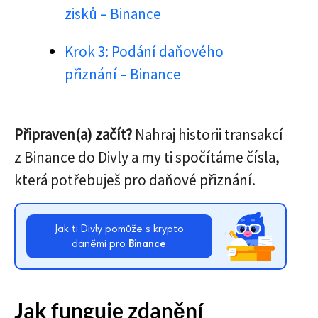
zisků – Binance
Krok 3: Podání daňového
přiznání – Binance
Připraven(a) začít?
Nahraj historii transakcí
z Binance do Divly a my ti spočítáme čísla,
která potřebuješ pro daňové přiznání.
Jak ti Divly pomůže s krypto
daněmi pro
Binance
Jak funguje zdanění