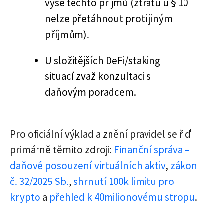
výše těchto příjmů (ztrátu u § 10
nelze přetáhnout proti jiným
příjmům).
U složitějších DeFi/staking
situací zvaž konzultaci s
daňovým poradcem.
Pro oficiální výklad a znění pravidel se řiď
primárně těmito zdroji:
Finanční správa –
daňové posouzení virtuálních aktiv
,
zákon
č. 32/2025 Sb.
,
shrnutí 100k limitu pro
krypto
a
přehled k 40milionovému stropu
.