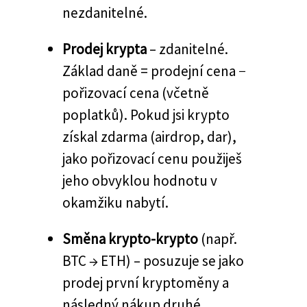
nezdanitelné.
Prodej krypta
– zdanitelné.
Základ daně = prodejní cena −
pořizovací cena (včetně
poplatků). Pokud jsi krypto
získal zdarma (airdrop, dar),
jako pořizovací cenu použiješ
jeho obvyklou hodnotu v
okamžiku nabytí.
Směna krypto-krypto
(např.
BTC → ETH) – posuzuje se jako
prodej první kryptoměny a
následný nákup druhé.