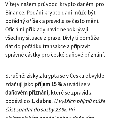
Vítej v našem průvodci krypto daněmi pro
Binance. Podání krypto daní může být
pořádný oříšek a pravidla se často mění.
Oficiální příklady navíc nepokrývají
všechny situace z praxe. Divly ti pomůže
dát do pořádku transakce a připravit
správné částky pro české daňové přiznání.
Stručně: zisky z krypta se v Česku obvykle
zdaňují jako
příjem 15 %
a uvádí se v
daňovém přiznání
, které se zpravidla
podává do
1. dubna
.
U vyšších příjmů může
část spadat do sazby 23 %
.
Při
elektronickém podání nebo s daňovým