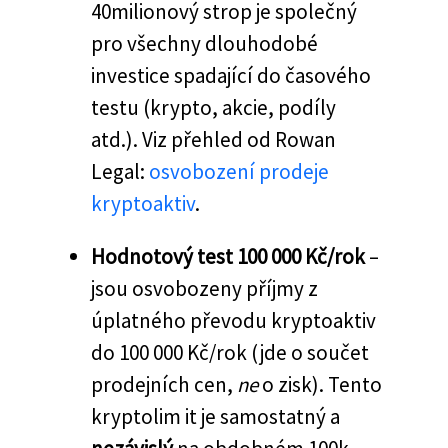
40milionový strop je společný
pro všechny dlouhodobé
investice spadající do časového
testu (krypto, akcie, podíly
atd.). Viz přehled od Rowan
Legal:
osvobození prodeje
kryptoaktiv
.
Hodnotový test 100 000 Kč/rok
–
jsou osvobozeny příjmy z
úplatného převodu kryptoaktiv
do 100 000 Kč/rok (jde o součet
prodejních cen,
ne
o zisk). Tento
kryptolim it je samostatný a