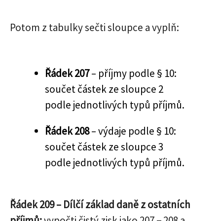
Potom z tabulky sečti sloupce a vyplň:
Řádek 207
– příjmy podle § 10:
součet částek ze sloupce 2
podle jednotlivých typů příjmů.
Řádek 208
– výdaje podle § 10:
součet částek ze sloupce 3
podle jednotlivých typů příjmů.
Řádek 209 – Dílčí základ daně z ostatních
příjmů:
vypočti čistý zisk jako 207 − 208 a