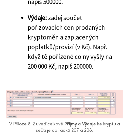
napiš 500000.
Výdaje:
zadej součet
pořizovacích cen prodaných
kryptoměn a zaplacených
poplatků/provizí (v Kč). Např.
když tě pořízené coiny vyšly na
200 000 Kč, napiš 200000.
V Příloze č. 2 uveď celkové
Příjmy
a
Výdaje
ke kryptu a
sečti je do řádků 207 a 208.