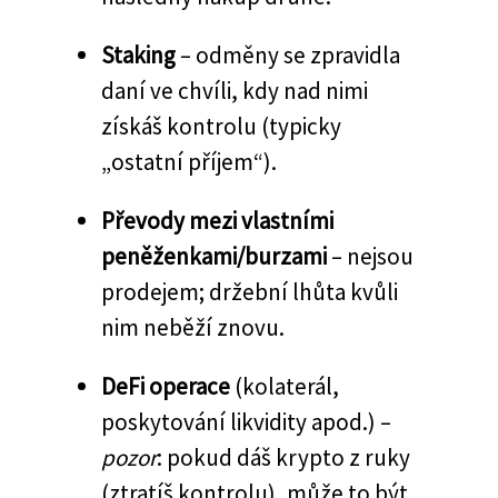
Staking
– odměny se zpravidla
daní ve chvíli, kdy nad nimi
získáš kontrolu (typicky
„ostatní příjem“).
Převody mezi vlastními
peněženkami/burzami
– nejsou
prodejem; držební lhůta kvůli
nim neběží znovu.
DeFi operace
(kolaterál,
poskytování likvidity apod.) –
pozor
: pokud dáš krypto z ruky
(ztratíš kontrolu), může to být