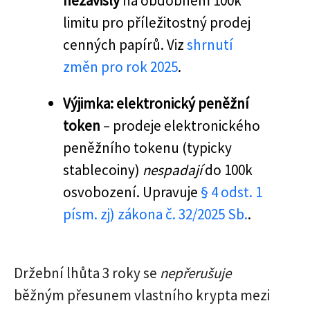
nezávislý
na obdobném 100k
limitu pro příležitostný prodej
cenných papírů. Viz
shrnutí
změn pro rok 2025
.
Výjimka: elektronický peněžní
token
– prodeje elektronického
peněžního tokenu (typicky
stablecoiny)
nespadají
do 100k
osvobození. Upravuje
§ 4 odst. 1
písm. zj) zákona č. 32/2025 Sb.
.
Držební lhůta 3 roky se
nepřerušuje
běžným přesunem vlastního krypta mezi