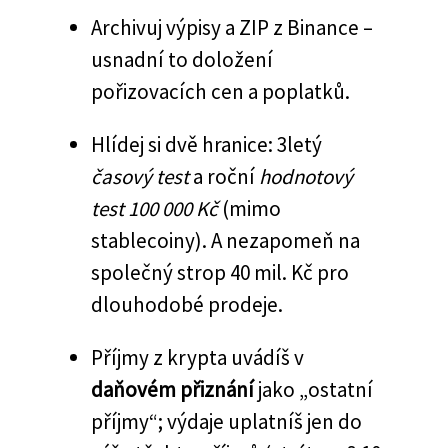
Archivuj výpisy a ZIP z Binance –
usnadní to doložení
pořizovacích cen a poplatků.
Hlídej si dvě hranice: 3letý
časový test
a roční
hodnotový
test 100 000 Kč
(mimo
stablecoiny). A nezapomeň na
společný strop 40 mil. Kč pro
dlouhodobé prodeje.
Příjmy z krypta uvádíš v
daňovém přiznání
jako „ostatní
příjmy“; výdaje uplatníš jen do