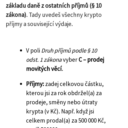
základu daně z ostatních příjmů (§ 10
zákona)
. Tady uvedeš všechny krypto
příjmy a související výdaje.
V poli
Druh příjmů podle § 10
odst. 1 zákona
vyber
C – prodej
movitých věcí
.
Příjmy:
zadej celkovou částku,
kterou jsi za rok obdržel(a) za
prodeje, směny nebo útraty
krypta (v Kč). Např. když jsi
celkem prodal(a) za 500 000 Kč,